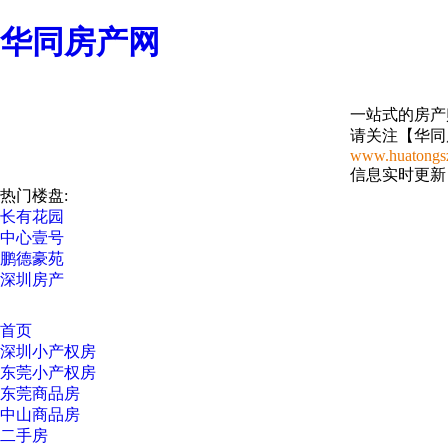
华同房产网
一站式的房产
请关注【华同
www.huatongs
信息实时更新
热门楼盘:
长有花园
中心壹号
鹏德豪苑
深圳房产
首页
深圳小产权房
东莞小产权房
东莞商品房
中山商品房
二手房